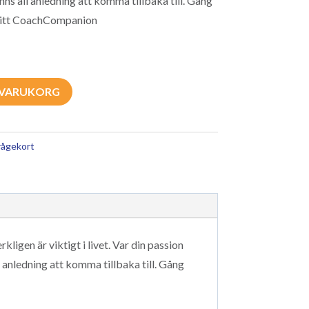
ns all anledning att komma tillbaka till. Gång
! Ditt CoachCompanion
I VARUKORG
rågekort
kligen är viktigt i livet. Var din passion
ll anledning att komma tillbaka till. Gång