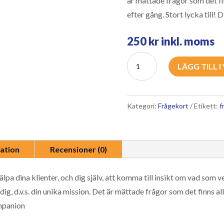
är mättade frågor som det fin
efter gång. Stort lycka till
250
kr
inkl. moms
Att
LÄGG TILL 
tända
eldar
mängd
Kategori:
Frågekort
Etikett:
f
mation
Recensioner (0)
pa dina klienter, och dig själv, att komma till insikt om vad som ver
 dig, d.v.s. din unika mission. Det är mättade frågor som det finns a
ompanion