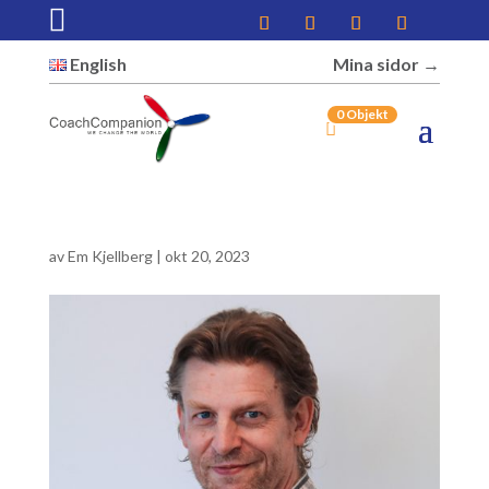

English
Mina sidor →︎
0 Objekt
av
Em Kjellberg
|
okt 20, 2023