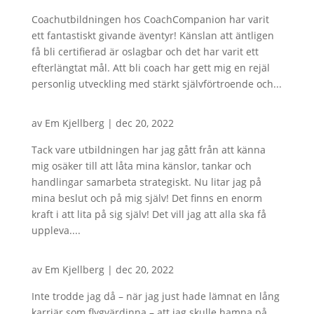
Coachutbildningen hos CoachCompanion har varit
ett fantastiskt givande äventyr! Känslan att äntligen
få bli certifierad är oslagbar och det har varit ett
efterlängtat mål. Att bli coach har gett mig en rejäl
personlig utveckling med stärkt självförtroende och...
av
Em Kjellberg
|
dec 20, 2022
Tack vare utbildningen har jag gått från att känna
mig osäker till att låta mina känslor, tankar och
handlingar samarbeta strategiskt. Nu litar jag på
mina beslut och på mig själv! Det finns en enorm
kraft i att lita på sig själv! Det vill jag att alla ska få
uppleva....
av
Em Kjellberg
|
dec 20, 2022
Inte trodde jag då – när jag just hade lämnat en lång
karriär som flygvärdinna – att jag skulle hamna på