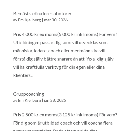
Bemästra dina inre sabotörer
av
Em Kjellberg
|
mar 30, 2026
Pris 4 000 kr ex moms(5 000 kr inkl moms) För vem?
Utbildningen passar dig som: vill utvecklas som
människa, ledare, coach eller medmänniska vill
förstå dig själv bättre snarare än att ”fixa” dig själv
vill ha kraftfulla verktyg för din egen eller dina
klienters...
Gruppcoaching
av
Em Kjellberg
|
jan 28, 2025
Pris 2 500 kr ex moms(3 125 kr inkl moms) För vem?
För dig som är utbildad coach och vill coacha flera
personer samtidigt. Redo att utveckla dina