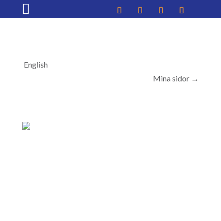

English
Mina sidor →︎