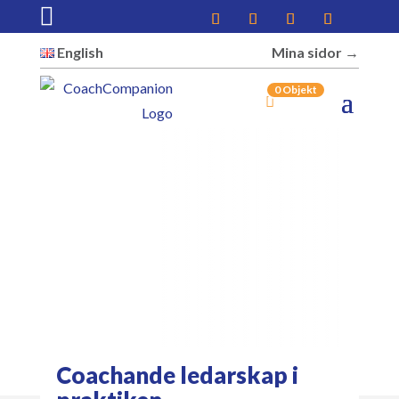

English
Mina sidor →︎
0 Objekt
Coachande ledarskap i