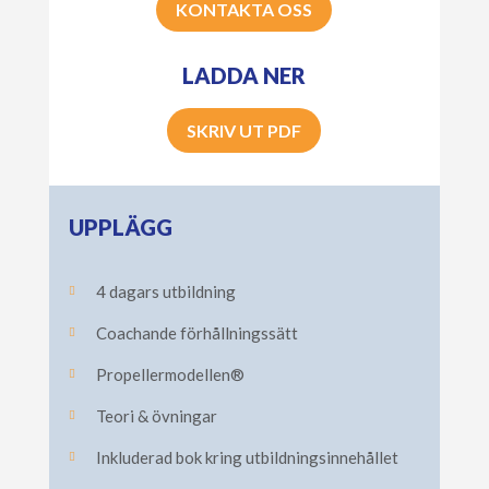
KONTAKTA OSS
LADDA NER
SKRIV UT PDF
UPPLÄGG
4 dagars utbildning

Coachande förhållningssätt

Propellermodellen®

Teori & övningar

Inkluderad bok kring utbildningsinnehållet
