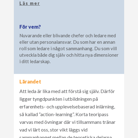
Läs mer
För vem?
Nuvarande eller blivande chefer och ledare med
eller utan personalansvar. Du som har en annan
roll som ledare i något sammanhang. Du som vill
utveckla både dig själv och hitta nya dimensioner
i ditt ledarskap.
Lärandet
Att leda är lika med att förstå sig själv. Därför
ligger tyngdpunkten i utbildningen på
erfarenhets- och upplevelsebaserad inlärning,
så kallad “action-learning”. Korta teoripass
varvas med övningar där vi tillsammans tränar
vad vi lärt oss, stor vikt läggs vid
sammanhanget mellan de teoretiska delarna